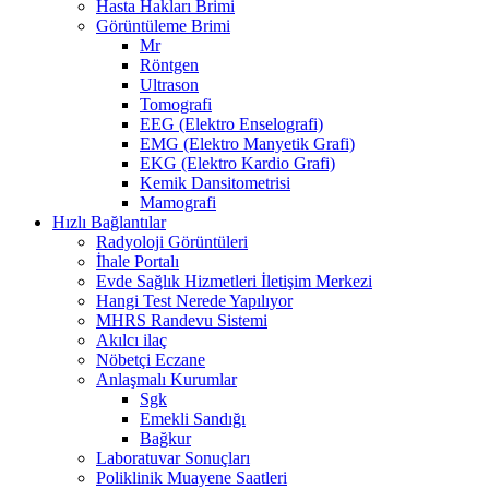
Hasta Hakları Brimi
Görüntüleme Brimi
Mr
Röntgen
Ultrason
Tomografi
EEG (Elektro Enselografi)
EMG (Elektro Manyetik Grafi)
EKG (Elektro Kardio Grafi)
Kemik Dansitometrisi
Mamografi
Hızlı Bağlantılar
Radyoloji Görüntüleri
İhale Portalı
Evde Sağlık Hizmetleri İletişim Merkezi
Hangi Test Nerede Yapılıyor
MHRS Randevu Sistemi
Akılcı ilaç
Nöbetçi Eczane
Anlaşmalı Kurumlar
Sgk
Emekli Sandığı
Bağkur
Laboratuvar Sonuçları
Poliklinik Muayene Saatleri