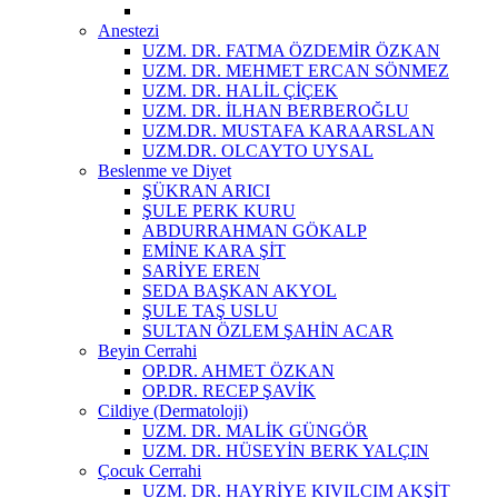
Anestezi
UZM. DR. FATMA ÖZDEMİR ÖZKAN
UZM. DR. MEHMET ERCAN SÖNMEZ
UZM. DR. HALİL ÇİÇEK
UZM. DR. İLHAN BERBEROĞLU
UZM.DR. MUSTAFA KARAARSLAN
UZM.DR. OLCAYTO UYSAL
Beslenme ve Diyet
ŞÜKRAN ARICI
ŞULE PERK KURU
ABDURRAHMAN GÖKALP
EMİNE KARA ŞİT
SARİYE EREN
SEDA BAŞKAN AKYOL
ŞULE TAŞ USLU
SULTAN ÖZLEM ŞAHİN ACAR
Beyin Cerrahi
OP.DR. AHMET ÖZKAN
OP.DR. RECEP ŞAVİK
Cildiye (Dermatoloji)
UZM. DR. MALİK GÜNGÖR
UZM. DR. HÜSEYİN BERK YALÇIN
Çocuk Cerrahi
UZM. DR. HAYRİYE KIVILCIM AKŞİT