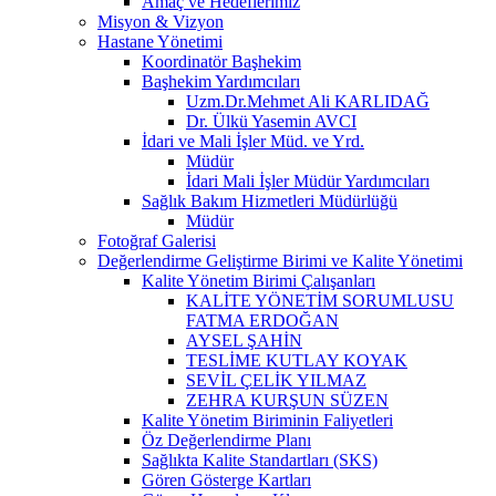
Amaç ve Hedeflerimiz
Misyon & Vizyon
Hastane Yönetimi
Koordinatör Başhekim
Başhekim Yardımcıları
Uzm.Dr.Mehmet Ali KARLIDAĞ
Dr. Ülkü Yasemin AVCI
İdari ve Mali İşler Müd. ve Yrd.
Müdür
İdari Mali İşler Müdür Yardımcıları
Sağlık Bakım Hizmetleri Müdürlüğü
Müdür
Fotoğraf Galerisi
Değerlendirme Geliştirme Birimi ve Kalite Yönetimi
Kalite Yönetim Birimi Çalışanları
KALİTE YÖNETİM SORUMLUSU
FATMA ERDOĞAN
AYSEL ŞAHİN
TESLİME KUTLAY KOYAK
SEVİL ÇELİK YILMAZ
ZEHRA KURŞUN SÜZEN
Kalite Yönetim Biriminin Faliyetleri
Öz Değerlendirme Planı
Sağlıkta Kalite Standartları (SKS)
Gören Gösterge Kartları