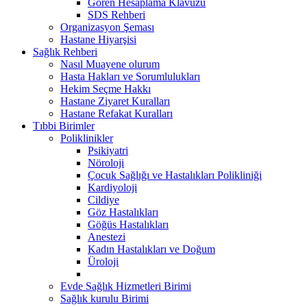
Gören Hesaplama Klavuzu
SDS Rehberi
Organizasyon Şeması
Hastane Hiyarşisi
Sağlık Rehberi
Nasıl Muayene olurum
Hasta Hakları ve Sorumlulukları
Hekim Seçme Hakkı
Hastane Ziyaret Kuralları
Hastane Refakat Kuralları
Tıbbi Birimler
Poliklinikler
Psikiyatri
Nöroloji
Çocuk Sağlığı ve Hastalıkları Polikliniği
Kardiyoloji
Cildiye
Göz Hastalıkları
Göğüs Hastalıkları
Anestezi
Kadın Hastalıkları ve Doğum
Üroloji
Evde Sağlık Hizmetleri Birimi
Sağlık kurulu Birimi