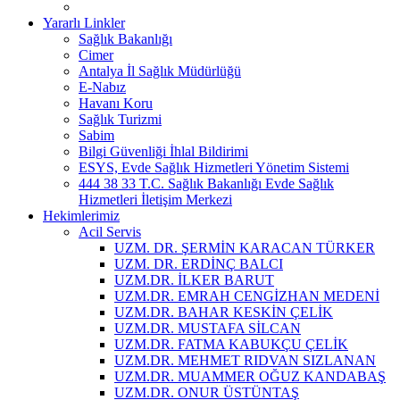
Yararlı Linkler
Sağlık Bakanlığı
Cimer
Antalya İl Sağlık Müdürlüğü
E-Nabız
Havanı Koru
Sağlık Turizmi
Sabim
Bilgi Güvenliği İhlal Bildirimi
ESYS, Evde Sağlık Hizmetleri Yönetim Sistemi
444 38 33 T.C. Sağlık Bakanlığı Evde Sağlık
Hizmetleri İletişim Merkezi
Hekimlerimiz
Acil Servis
UZM. DR. ŞERMİN KARACAN TÜRKER
UZM. DR. ERDİNÇ BALCI
UZM.DR. İLKER BARUT
UZM.DR. EMRAH CENGİZHAN MEDENİ
UZM.DR. BAHAR KESKİN ÇELİK
UZM.DR. MUSTAFA SİLCAN
UZM.DR. FATMA KABUKÇU ÇELİK
UZM.DR. MEHMET RIDVAN SIZLANAN
UZM.DR. MUAMMER OĞUZ KANDABAŞ
UZM.DR. ONUR ÜSTÜNTAŞ