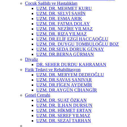
Çocuk Sağlığı ve Hastalıkları
UZM. DR. MEHMET KURU
UZM. DR. SELVİ ŞAHİN
UZM. DR. ESMA ARIK
UZM. DR. FATMA DOLAY
UZM. DR. NEZİRE YILMAZ
UZM. DR. RIZA YILMAZ
UZM. DR.ELİF EZGİ HACCAOĞLU
UZM. DR. DUYGU TOMBULOĞLU BOZ
UZM. DR.SEDA DORUK GÜNAY
UZM. DR.BERNA GÜRMAN
Diyaliz
DR. SEHER DURDU KAHRAMAN
Fizik Tedavi ve Rehabilitasyon
UZM. DR. MERYEM DEDEOĞLU
UZM. DR.SAVAŞ ŞANIVAR
UZM. DR.FİGEN AYDEMİR
UZM. DR.AYGÜN CİHANGİR
Genel Cerrahi
UZM. DR. SUAT ÖZKAN
UZM. DR. İLHAN DURSUN
UZM. DR. HİKMET ERTAN
UZM. DR. ŞEREF YILMAZ
UZM. DR. SEZAİ TARHAN