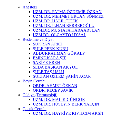
Anestezi
UZM. DR. FATMA ÖZDEMİR ÖZKAN
UZM. DR. MEHMET ERCAN SÖNMEZ
UZM. DR. HALİL ÇİÇEK
UZM. DR. İLHAN BERBEROĞLU
UZM.DR. MUSTAFA KARAARSLAN
UZM.DR. OLCAYTO UYSAL
Beslenme ve Diyet
ŞÜKRAN ARICI
ŞULE PERK KURU
ABDURRAHMAN GÖKALP
EMİNE KARA ŞİT
SARİYE EREN
SEDA BAŞKAN AKYOL
ŞULE TAŞ USLU
SULTAN ÖZLEM ŞAHİN ACAR
Beyin Cerrahi
OP.DR. AHMET ÖZKAN
OP.DR. RECEP ŞAVİK
Cildiye (Dermatoloji)
UZM. DR. MALİK GÜNGÖR
UZM. DR. HÜSEYİN BERK YALÇIN
Çocuk Cerrahi
UZM. DR. HAYRİYE KIVILCIM AKŞİT