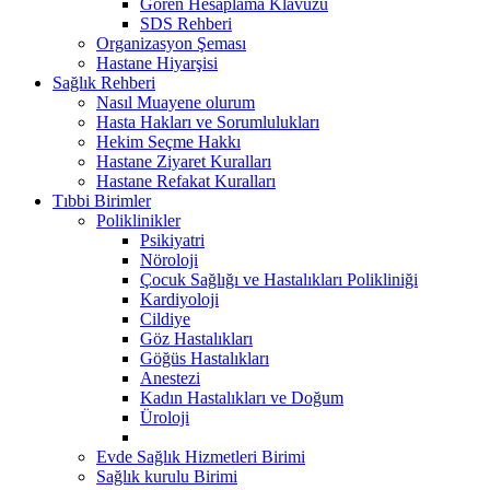
Gören Hesaplama Klavuzu
SDS Rehberi
Organizasyon Şeması
Hastane Hiyarşisi
Sağlık Rehberi
Nasıl Muayene olurum
Hasta Hakları ve Sorumlulukları
Hekim Seçme Hakkı
Hastane Ziyaret Kuralları
Hastane Refakat Kuralları
Tıbbi Birimler
Poliklinikler
Psikiyatri
Nöroloji
Çocuk Sağlığı ve Hastalıkları Polikliniği
Kardiyoloji
Cildiye
Göz Hastalıkları
Göğüs Hastalıkları
Anestezi
Kadın Hastalıkları ve Doğum
Üroloji
Evde Sağlık Hizmetleri Birimi
Sağlık kurulu Birimi