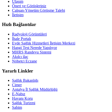
Ulaşım
Öneri ve Görüşleriniz
Çalışan-Yönetim Görüşme Talebi
İletişim
Hızlı Bağlantılar
Radyoloji Görüntüleri
İhale Portalı
Evde Sağlık Hizmetleri İletişim Merkezi
Hangi Test Nerede Yapılıyor
MHRS Randevu Sistemi
Akılcı ilaç
Nöbetçi Eczane
Yararlı Linkler
Sağlık Bakanlığı
Cimer
Antalya İl Sağlık Müdürlüğü
E-Nabız
Havanı Koru
Sağlık Turizmi
Sabim