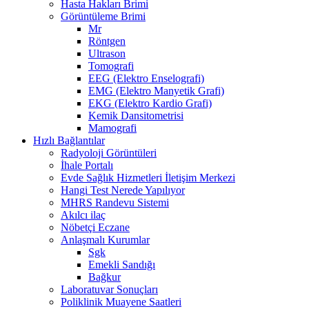
Hasta Hakları Brimi
Görüntüleme Brimi
Mr
Röntgen
Ultrason
Tomografi
EEG (Elektro Enselografi)
EMG (Elektro Manyetik Grafi)
EKG (Elektro Kardio Grafi)
Kemik Dansitometrisi
Mamografi
Hızlı Bağlantılar
Radyoloji Görüntüleri
İhale Portalı
Evde Sağlık Hizmetleri İletişim Merkezi
Hangi Test Nerede Yapılıyor
MHRS Randevu Sistemi
Akılcı ilaç
Nöbetçi Eczane
Anlaşmalı Kurumlar
Sgk
Emekli Sandığı
Bağkur
Laboratuvar Sonuçları
Poliklinik Muayene Saatleri