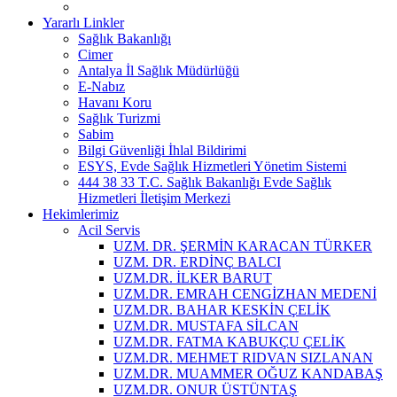
Yararlı Linkler
Sağlık Bakanlığı
Cimer
Antalya İl Sağlık Müdürlüğü
E-Nabız
Havanı Koru
Sağlık Turizmi
Sabim
Bilgi Güvenliği İhlal Bildirimi
ESYS, Evde Sağlık Hizmetleri Yönetim Sistemi
444 38 33 T.C. Sağlık Bakanlığı Evde Sağlık
Hizmetleri İletişim Merkezi
Hekimlerimiz
Acil Servis
UZM. DR. ŞERMİN KARACAN TÜRKER
UZM. DR. ERDİNÇ BALCI
UZM.DR. İLKER BARUT
UZM.DR. EMRAH CENGİZHAN MEDENİ
UZM.DR. BAHAR KESKİN ÇELİK
UZM.DR. MUSTAFA SİLCAN
UZM.DR. FATMA KABUKÇU ÇELİK
UZM.DR. MEHMET RIDVAN SIZLANAN
UZM.DR. MUAMMER OĞUZ KANDABAŞ
UZM.DR. ONUR ÜSTÜNTAŞ