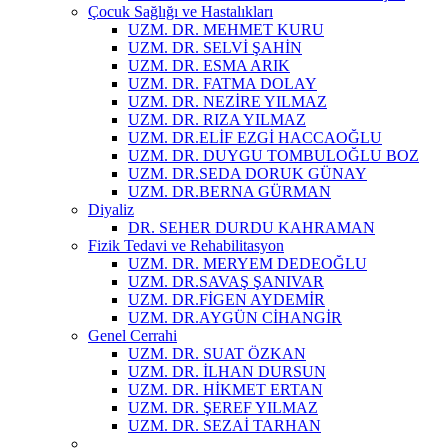
Çocuk Sağlığı ve Hastalıkları
UZM. DR. MEHMET KURU
UZM. DR. SELVİ ŞAHİN
UZM. DR. ESMA ARIK
UZM. DR. FATMA DOLAY
UZM. DR. NEZİRE YILMAZ
UZM. DR. RIZA YILMAZ
UZM. DR.ELİF EZGİ HACCAOĞLU
UZM. DR. DUYGU TOMBULOĞLU BOZ
UZM. DR.SEDA DORUK GÜNAY
UZM. DR.BERNA GÜRMAN
Diyaliz
DR. SEHER DURDU KAHRAMAN
Fizik Tedavi ve Rehabilitasyon
UZM. DR. MERYEM DEDEOĞLU
UZM. DR.SAVAŞ ŞANIVAR
UZM. DR.FİGEN AYDEMİR
UZM. DR.AYGÜN CİHANGİR
Genel Cerrahi
UZM. DR. SUAT ÖZKAN
UZM. DR. İLHAN DURSUN
UZM. DR. HİKMET ERTAN
UZM. DR. ŞEREF YILMAZ
UZM. DR. SEZAİ TARHAN