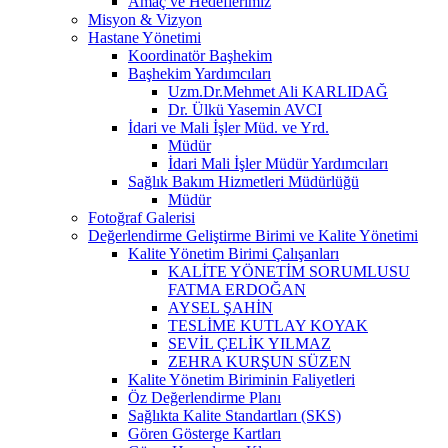
Amaç ve Hedeflerimiz
Misyon & Vizyon
Hastane Yönetimi
Koordinatör Başhekim
Başhekim Yardımcıları
Uzm.Dr.Mehmet Ali KARLIDAĞ
Dr. Ülkü Yasemin AVCI
İdari ve Mali İşler Müd. ve Yrd.
Müdür
İdari Mali İşler Müdür Yardımcıları
Sağlık Bakım Hizmetleri Müdürlüğü
Müdür
Fotoğraf Galerisi
Değerlendirme Geliştirme Birimi ve Kalite Yönetimi
Kalite Yönetim Birimi Çalışanları
KALİTE YÖNETİM SORUMLUSU
FATMA ERDOĞAN
AYSEL ŞAHİN
TESLİME KUTLAY KOYAK
SEVİL ÇELİK YILMAZ
ZEHRA KURŞUN SÜZEN
Kalite Yönetim Biriminin Faliyetleri
Öz Değerlendirme Planı
Sağlıkta Kalite Standartları (SKS)
Gören Gösterge Kartları