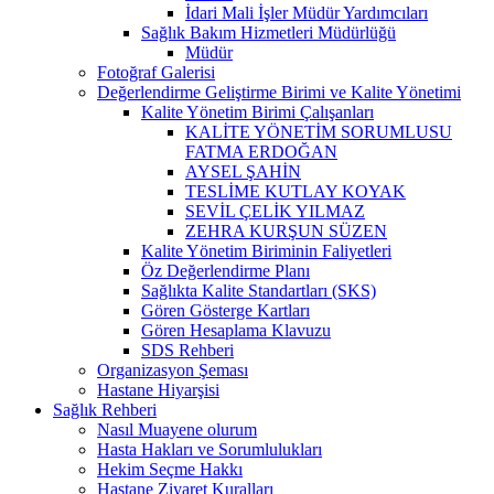
İdari Mali İşler Müdür Yardımcıları
Sağlık Bakım Hizmetleri Müdürlüğü
Müdür
Fotoğraf Galerisi
Değerlendirme Geliştirme Birimi ve Kalite Yönetimi
Kalite Yönetim Birimi Çalışanları
KALİTE YÖNETİM SORUMLUSU
FATMA ERDOĞAN
AYSEL ŞAHİN
TESLİME KUTLAY KOYAK
SEVİL ÇELİK YILMAZ
ZEHRA KURŞUN SÜZEN
Kalite Yönetim Biriminin Faliyetleri
Öz Değerlendirme Planı
Sağlıkta Kalite Standartları (SKS)
Gören Gösterge Kartları
Gören Hesaplama Klavuzu
SDS Rehberi
Organizasyon Şeması
Hastane Hiyarşisi
Sağlık Rehberi
Nasıl Muayene olurum
Hasta Hakları ve Sorumlulukları
Hekim Seçme Hakkı
Hastane Ziyaret Kuralları