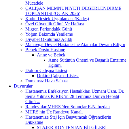
Mücadele
ÇALIŞAN MEMNUNİYETİ DEĞERLENDİRME
TOPLANTISI (OCAK 2026)
Kadın Destek Uygulaması (Kades)
Özel Güvenlik Günü Ve Haftası
Migren Farkındalık Günü
Yoğun Bakımda Yenileme
Diyabet Okulumuz Açıldı
Manavgat Devlet Hastanesine Atamalar Devam Ediyor
Bebek Dostu Hastane
Anne ve Bebek
Anne Sütünün Önemi ve Başarılı Emzirme
Eğitimi
Doktor Çalışma Listesi
Doktor Çalışma Listesi
Dumansız Hava Sahası
Duyurular
Hastanemiz Enfeksiyon Hastalıkları Uzmanı Uzm. Dr.
Sema Yılmaz KIRIK’ın 28 Temmuz Dünya Hepatit
Günü ...
Randevular MHRS 'den Sonuçlar E-Nabızdan
MHRS'nin Üç Randevu Kanalı
Hastanemize Staj İçin Başvuracak Öğrencilerin
Dikkatine
STAJER KONTENJAN BİLGİLERİ