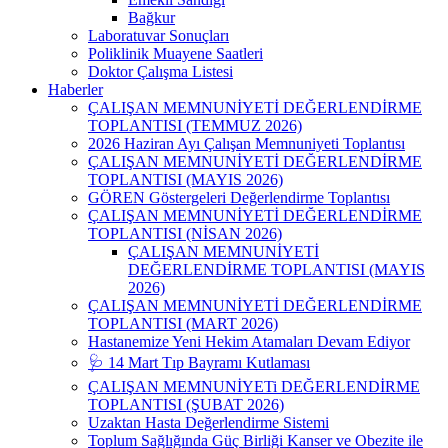
Bağkur
Laboratuvar Sonuçları
Poliklinik Muayene Saatleri
Doktor Çalışma Listesi
Haberler
ÇALIŞAN MEMNUNİYETİ DEĞERLENDİRME
TOPLANTISI (TEMMUZ 2026)
2026 Haziran Ayı Çalışan Memnuniyeti Toplantısı
ÇALIŞAN MEMNUNİYETİ DEĞERLENDİRME
TOPLANTISI (MAYIS 2026)
GÖREN Göstergeleri Değerlendirme Toplantısı
ÇALIŞAN MEMNUNİYETİ DEĞERLENDİRME
TOPLANTISI (NİSAN 2026)
ÇALIŞAN MEMNUNİYETİ
DEĞERLENDİRME TOPLANTISI (MAYIS
2026)
ÇALIŞAN MEMNUNİYETİ DEĞERLENDİRME
TOPLANTISI (MART 2026)
Hastanemize Yeni Hekim Atamaları Devam Ediyor
🩺 14 Mart Tıp Bayramı Kutlaması
ÇALIŞAN MEMNUNİYETi DEĞERLENDİRME
TOPLANTISI (ŞUBAT 2026)
Uzaktan Hasta Değerlendirme Sistemi
Toplum Sağlığında Güç Birliği Kanser ve Obezite ile