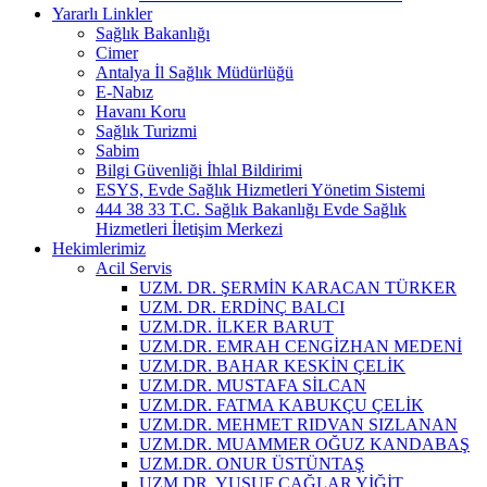
Yararlı Linkler
Sağlık Bakanlığı
Cimer
Antalya İl Sağlık Müdürlüğü
E-Nabız
Havanı Koru
Sağlık Turizmi
Sabim
Bilgi Güvenliği İhlal Bildirimi
ESYS, Evde Sağlık Hizmetleri Yönetim Sistemi
444 38 33 T.C. Sağlık Bakanlığı Evde Sağlık
Hizmetleri İletişim Merkezi
Hekimlerimiz
Acil Servis
UZM. DR. ŞERMİN KARACAN TÜRKER
UZM. DR. ERDİNÇ BALCI
UZM.DR. İLKER BARUT
UZM.DR. EMRAH CENGİZHAN MEDENİ
UZM.DR. BAHAR KESKİN ÇELİK
UZM.DR. MUSTAFA SİLCAN
UZM.DR. FATMA KABUKÇU ÇELİK
UZM.DR. MEHMET RIDVAN SIZLANAN
UZM.DR. MUAMMER OĞUZ KANDABAŞ
UZM.DR. ONUR ÜSTÜNTAŞ
UZM.DR. YUSUF ÇAĞLAR YİĞİT