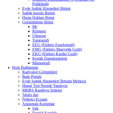
Polikliniği
Evde Sağlık Hizmetleri Birimi
Sağlık kurulu Birimi
Hasta Hakları Brimi
Görüntüleme Brimi
Mr
Röntgen
Ultrason
Tomografi
EEG (Elektro Enselografi)
EMG (Elektro Manyetik Grafi)
EKG (Elektro Kardio Grafi)
Kemik Dansitometrisi
Mamografi
Hızlı Bağlantılar
Radyoloji Görüntüleri
İhale Portalı
Evde Sağlık Hizmetleri İletişim Merkezi
Hangi Test Nerede Yapılıyor
MHRS Randevu Sistemi
Akılcı ilaç
Nöbetçi Eczane
Anlaşmalı Kurumlar
Sgk
Emekli Sandığı