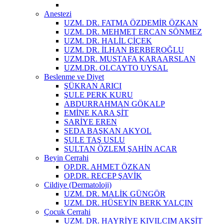
Anestezi
UZM. DR. FATMA ÖZDEMİR ÖZKAN
UZM. DR. MEHMET ERCAN SÖNMEZ
UZM. DR. HALİL ÇİÇEK
UZM. DR. İLHAN BERBEROĞLU
UZM.DR. MUSTAFA KARAARSLAN
UZM.DR. OLCAYTO UYSAL
Beslenme ve Diyet
ŞÜKRAN ARICI
ŞULE PERK KURU
ABDURRAHMAN GÖKALP
EMİNE KARA ŞİT
SARİYE EREN
SEDA BAŞKAN AKYOL
ŞULE TAŞ USLU
SULTAN ÖZLEM ŞAHİN ACAR
Beyin Cerrahi
OP.DR. AHMET ÖZKAN
OP.DR. RECEP ŞAVİK
Cildiye (Dermatoloji)
UZM. DR. MALİK GÜNGÖR
UZM. DR. HÜSEYİN BERK YALÇIN
Çocuk Cerrahi
UZM. DR. HAYRİYE KIVILCIM AKŞİT