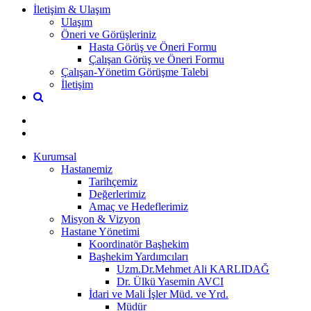
İletişim & Ulaşım
Ulaşım
Öneri ve Görüşleriniz
Hasta Görüş ve Öneri Formu
Çalışan Görüş ve Öneri Formu
Çalışan-Yönetim Görüşme Talebi
İletişim
Kurumsal
Hastanemiz
Tarihçemiz
Değerlerimiz
Amaç ve Hedeflerimiz
Misyon & Vizyon
Hastane Yönetimi
Koordinatör Başhekim
Başhekim Yardımcıları
Uzm.Dr.Mehmet Ali KARLIDAĞ
Dr. Ülkü Yasemin AVCI
İdari ve Mali İşler Müd. ve Yrd.
Müdür