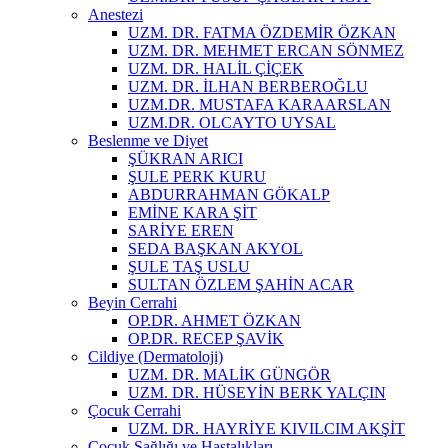
Anestezi
UZM. DR. FATMA ÖZDEMİR ÖZKAN
UZM. DR. MEHMET ERCAN SÖNMEZ
UZM. DR. HALİL ÇİÇEK
UZM. DR. İLHAN BERBEROĞLU
UZM.DR. MUSTAFA KARAARSLAN
UZM.DR. OLCAYTO UYSAL
Beslenme ve Diyet
ŞÜKRAN ARICI
ŞULE PERK KURU
ABDURRAHMAN GÖKALP
EMİNE KARA ŞİT
SARİYE EREN
SEDA BAŞKAN AKYOL
ŞULE TAŞ USLU
SULTAN ÖZLEM ŞAHİN ACAR
Beyin Cerrahi
OP.DR. AHMET ÖZKAN
OP.DR. RECEP ŞAVİK
Cildiye (Dermatoloji)
UZM. DR. MALİK GÜNGÖR
UZM. DR. HÜSEYİN BERK YALÇIN
Çocuk Cerrahi
UZM. DR. HAYRİYE KIVILCIM AKŞİT
Çocuk Sağlığı ve Hastalıkları