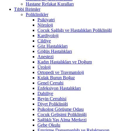
Hastane Refakat Kuralları
Tıbbi Birimler
Poliklinikler
Psikiyatri
Nöroloji
Çocuk Sağlığı ve Hastalıkları Polikliniği
Kardiyoloji
Cildiye
Göz Hastalıkları
Göğüs Hastalıkları
Anestezi
Kadın Hastalıkları ve Doğum
Üroloji
Ortopedi ve Travmatoloji
Kulak Burun Boğaz
Genel Cerrahi
Enfeksiyon Hastalıkları
Dahiliye
Beyin Cerrahisi
Diyet Polikliniği
Psikolog Görüşme Odası
Çocuk Gelişimi Polikliniği
Sağlıklı Yaş Alma Merkezi
Gebe Okulu
Emzirme Danışmanlığı ve Relaktasyon