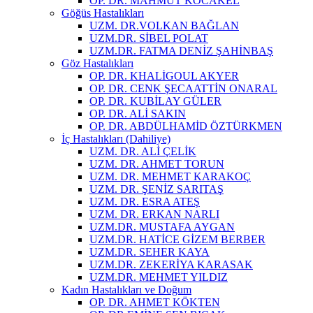
OP. DR. MAHMUT KOCAKEL
Göğüs Hastalıkları
UZM. DR.VOLKAN BAĞLAN
UZM.DR. SİBEL POLAT
UZM.DR. FATMA DENİZ ŞAHİNBAŞ
Göz Hastalıkları
OP. DR. KHALİGOUL AKYER
OP. DR. CENK ŞECAATTİN ONARAL
OP. DR. KUBİLAY GÜLER
OP. DR. ALİ SAKIN
OP. DR. ABDÜLHAMİD ÖZTÜRKMEN
İç Hastalıkları (Dahiliye)
UZM. DR. ALİ ÇELİK
UZM. DR. AHMET TORUN
UZM. DR. MEHMET KARAKOÇ
UZM. DR. ŞENİZ SARITAŞ
UZM. DR. ESRA ATEŞ
UZM. DR. ERKAN NARLI
UZM.DR. MUSTAFA AYGAN
UZM.DR. HATİCE GİZEM BERBER
UZM.DR. SEHER KAYA
UZM.DR. ZEKERİYA KARASAK
UZM.DR. MEHMET YILDIZ
Kadın Hastalıkları ve Doğum
OP. DR. AHMET KÖKTEN