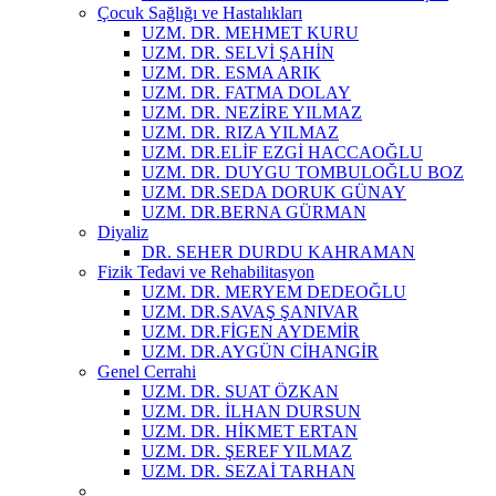
Çocuk Sağlığı ve Hastalıkları
UZM. DR. MEHMET KURU
UZM. DR. SELVİ ŞAHİN
UZM. DR. ESMA ARIK
UZM. DR. FATMA DOLAY
UZM. DR. NEZİRE YILMAZ
UZM. DR. RIZA YILMAZ
UZM. DR.ELİF EZGİ HACCAOĞLU
UZM. DR. DUYGU TOMBULOĞLU BOZ
UZM. DR.SEDA DORUK GÜNAY
UZM. DR.BERNA GÜRMAN
Diyaliz
DR. SEHER DURDU KAHRAMAN
Fizik Tedavi ve Rehabilitasyon
UZM. DR. MERYEM DEDEOĞLU
UZM. DR.SAVAŞ ŞANIVAR
UZM. DR.FİGEN AYDEMİR
UZM. DR.AYGÜN CİHANGİR
Genel Cerrahi
UZM. DR. SUAT ÖZKAN
UZM. DR. İLHAN DURSUN
UZM. DR. HİKMET ERTAN
UZM. DR. ŞEREF YILMAZ
UZM. DR. SEZAİ TARHAN