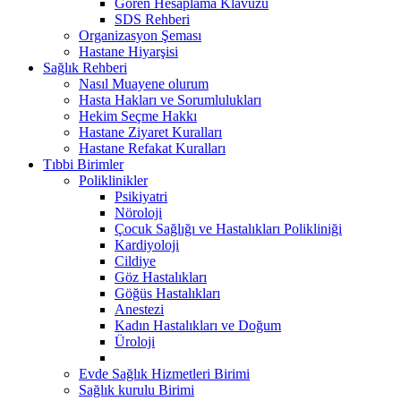
Gören Hesaplama Klavuzu
SDS Rehberi
Organizasyon Şeması
Hastane Hiyarşisi
Sağlık Rehberi
Nasıl Muayene olurum
Hasta Hakları ve Sorumlulukları
Hekim Seçme Hakkı
Hastane Ziyaret Kuralları
Hastane Refakat Kuralları
Tıbbi Birimler
Poliklinikler
Psikiyatri
Nöroloji
Çocuk Sağlığı ve Hastalıkları Polikliniği
Kardiyoloji
Cildiye
Göz Hastalıkları
Göğüs Hastalıkları
Anestezi
Kadın Hastalıkları ve Doğum
Üroloji
Evde Sağlık Hizmetleri Birimi
Sağlık kurulu Birimi