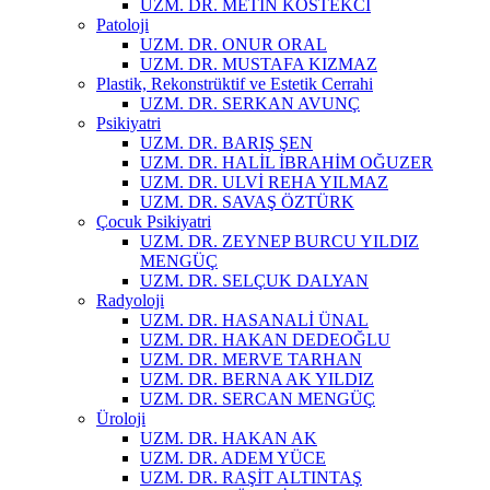
UZM. DR. METİN KÖSTEKCİ
Patoloji
UZM. DR. ONUR ORAL
UZM. DR. MUSTAFA KIZMAZ
Plastik, Rekonstrüktif ve Estetik Cerrahi
UZM. DR. SERKAN AVUNÇ
Psikiyatri
UZM. DR. BARIŞ ŞEN
UZM. DR. HALİL İBRAHİM OĞUZER
UZM. DR. ULVİ REHA YILMAZ
UZM. DR. SAVAŞ ÖZTÜRK
Çocuk Psikiyatri
UZM. DR. ZEYNEP BURCU YILDIZ
MENGÜÇ
UZM. DR. SELÇUK DALYAN
Radyoloji
UZM. DR. HASANALİ ÜNAL
UZM. DR. HAKAN DEDEOĞLU
UZM. DR. MERVE TARHAN
UZM. DR. BERNA AK YILDIZ
UZM. DR. SERCAN MENGÜÇ
Üroloji
UZM. DR. HAKAN AK
UZM. DR. ADEM YÜCE
UZM. DR. RAŞİT ALTINTAŞ