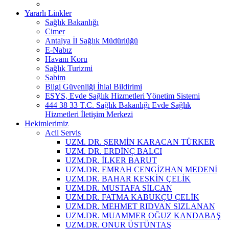
Yararlı Linkler
Sağlık Bakanlığı
Cimer
Antalya İl Sağlık Müdürlüğü
E-Nabız
Havanı Koru
Sağlık Turizmi
Sabim
Bilgi Güvenliği İhlal Bildirimi
ESYS, Evde Sağlık Hizmetleri Yönetim Sistemi
444 38 33 T.C. Sağlık Bakanlığı Evde Sağlık
Hizmetleri İletişim Merkezi
Hekimlerimiz
Acil Servis
UZM. DR. ŞERMİN KARACAN TÜRKER
UZM. DR. ERDİNÇ BALCI
UZM.DR. İLKER BARUT
UZM.DR. EMRAH CENGİZHAN MEDENİ
UZM.DR. BAHAR KESKİN ÇELİK
UZM.DR. MUSTAFA SİLCAN
UZM.DR. FATMA KABUKÇU ÇELİK
UZM.DR. MEHMET RIDVAN SIZLANAN
UZM.DR. MUAMMER OĞUZ KANDABAŞ
UZM.DR. ONUR ÜSTÜNTAŞ