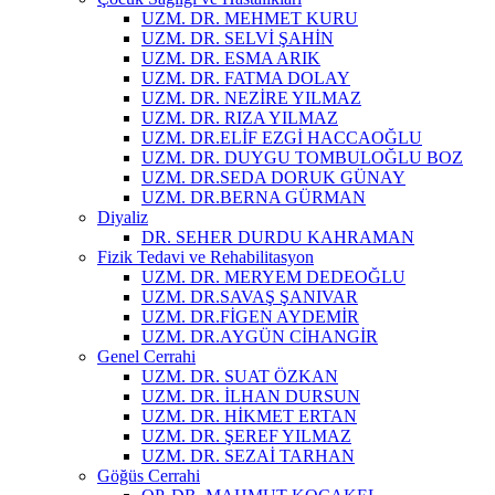
UZM. DR. MEHMET KURU
UZM. DR. SELVİ ŞAHİN
UZM. DR. ESMA ARIK
UZM. DR. FATMA DOLAY
UZM. DR. NEZİRE YILMAZ
UZM. DR. RIZA YILMAZ
UZM. DR.ELİF EZGİ HACCAOĞLU
UZM. DR. DUYGU TOMBULOĞLU BOZ
UZM. DR.SEDA DORUK GÜNAY
UZM. DR.BERNA GÜRMAN
Diyaliz
DR. SEHER DURDU KAHRAMAN
Fizik Tedavi ve Rehabilitasyon
UZM. DR. MERYEM DEDEOĞLU
UZM. DR.SAVAŞ ŞANIVAR
UZM. DR.FİGEN AYDEMİR
UZM. DR.AYGÜN CİHANGİR
Genel Cerrahi
UZM. DR. SUAT ÖZKAN
UZM. DR. İLHAN DURSUN
UZM. DR. HİKMET ERTAN
UZM. DR. ŞEREF YILMAZ
UZM. DR. SEZAİ TARHAN
Göğüs Cerrahi