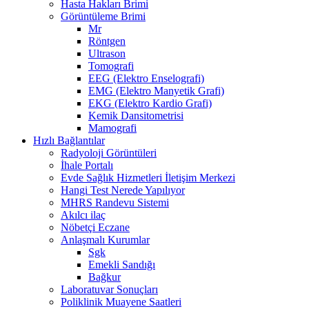
Hasta Hakları Brimi
Görüntüleme Brimi
Mr
Röntgen
Ultrason
Tomografi
EEG (Elektro Enselografi)
EMG (Elektro Manyetik Grafi)
EKG (Elektro Kardio Grafi)
Kemik Dansitometrisi
Mamografi
Hızlı Bağlantılar
Radyoloji Görüntüleri
İhale Portalı
Evde Sağlık Hizmetleri İletişim Merkezi
Hangi Test Nerede Yapılıyor
MHRS Randevu Sistemi
Akılcı ilaç
Nöbetçi Eczane
Anlaşmalı Kurumlar
Sgk
Emekli Sandığı
Bağkur
Laboratuvar Sonuçları
Poliklinik Muayene Saatleri