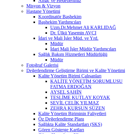
Amaç ve Hedeflerimiz
Misyon & Vizyon
Hastane Yönetimi
Koordinatör Başhekim
Başhekim Yardımcıları
Uzm.Dr.Mehmet Ali KARLIDAĞ
Dr. Ülkü Yasemin AVCI
İdari ve Mali İşler Müd. ve Yrd.
Müdür
İdari Mali İşler Müdür Yardımcıları
Sağlık Bakım Hizmetleri Müdürlüğü
Müdür
Fotoğraf Galerisi
Değerlendirme Geliştirme Birimi ve Kalite Yönetimi
Kalite Yönetim Birimi Çalışanları
KALİTE YÖNETİM SORUMLUSU
FATMA ERDOĞAN
AYSEL ŞAHİN
TESLİME KUTLAY KOYAK
SEVİL ÇELİK YILMAZ
ZEHRA KURŞUN SÜZEN
Kalite Yönetim Biriminin Faliyetleri
Öz Değerlendirme Planı
Sağlıkta Kalite Standartları (SKS)
Gören Gösterge Kartları