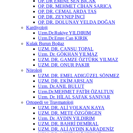
OP. DR EMİNE ŞEN BIÇAK
OP. DR. MEHMET CİHAN SARICA
OP. DR. CEMAL ARDA TAŞ
OP. DR. ZEYNEP İNCİ
OP. DR. DOLUNAY YELDA DOĞAN
Kardiyoloji
Uzm.Dr.Rukiye YILDIRIM
Uzm.Dr.Emre Can KIRIK
Kulak Burun Boğaz
UZM. DR. CANSU TOPAL
Uzm. Dr. GÖKHAN YILMAZ
UZM. DR. GAMZE ÖZTÜRK YILMAZ
UZM. DR. ONUR PAKIR
Nöroloji
UZM. DR. EMEL ADIGÜZEL SÖNMEZ
UZM. DR. EKİM ARSLAN
Uzm. Dr.ANIL BULUT
Uzm.Dr.MEHMET FATİH ÖZALTUN
Uzm. Dr. HİLAL ŞAFAK ŞANIVAR
Ortopedi ve Travmatoloji
UZM. DR. ALİ VOLKAN KAYA
UZM. DR. METE ÖZGÖRGEN
Uzm. Dr. AYDIN YILDIRIM
UZM. DR. BAHRİ DEMİRAL
UZM. DR. ALİ AYDIN KARADENİZ