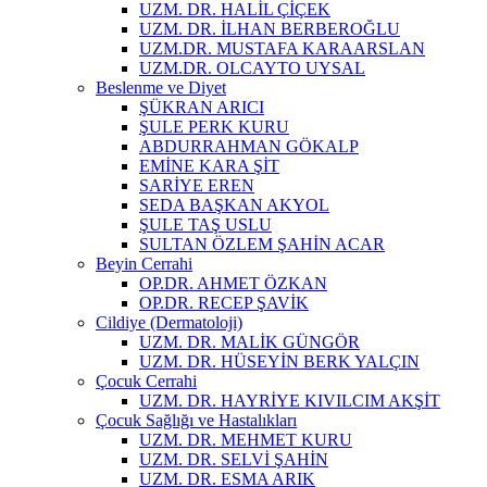
UZM. DR. HALİL ÇİÇEK
UZM. DR. İLHAN BERBEROĞLU
UZM.DR. MUSTAFA KARAARSLAN
UZM.DR. OLCAYTO UYSAL
Beslenme ve Diyet
ŞÜKRAN ARICI
ŞULE PERK KURU
ABDURRAHMAN GÖKALP
EMİNE KARA ŞİT
SARİYE EREN
SEDA BAŞKAN AKYOL
ŞULE TAŞ USLU
SULTAN ÖZLEM ŞAHİN ACAR
Beyin Cerrahi
OP.DR. AHMET ÖZKAN
OP.DR. RECEP ŞAVİK
Cildiye (Dermatoloji)
UZM. DR. MALİK GÜNGÖR
UZM. DR. HÜSEYİN BERK YALÇIN
Çocuk Cerrahi
UZM. DR. HAYRİYE KIVILCIM AKŞİT
Çocuk Sağlığı ve Hastalıkları
UZM. DR. MEHMET KURU
UZM. DR. SELVİ ŞAHİN
UZM. DR. ESMA ARIK