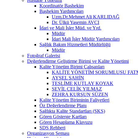
Hastane Yönetimi
Koordinatör Başhekim
Başhekim Yardımcıları
Uzm.Dr.Mehmet Ali KARLIDAĞ
Dr. Ülkü Yasemin AVCI
İdari ve Mali İşler Müd. ve Yrd.
Müdür
İdari Mali İşler Müdür Yardımcıları
Sağlık Bakım Hizmetleri Müdürlüğü
Müdür
Fotoğraf Galerisi
Değerlendirme Geliştirme Birimi ve Kalite Yönetimi
Kalite Yönetim Birimi Çalışanları
KALİTE YÖNETİM SORUMLUSU FA
AYSEL ŞAHİN
TESLİME KUTLAY KOYAK
SEVİL ÇELİK YILMAZ
ZEHRA KURŞUN SÜZEN
Kalite Yönetim Biriminin Faliyetleri
Öz Değerlendirme Planı
Sağlıkta Kalite Standartları (SKS)
Gören Gösterge Kartları
Gören Hesaplama Klavuzu
SDS Rehberi
Organizasyon Şeması