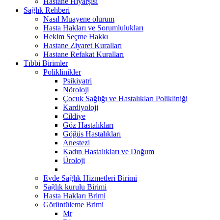
Hastane Hiyarşisi
Sağlık Rehberi
Nasıl Muayene olurum
Hasta Hakları ve Sorumlulukları
Hekim Seçme Hakkı
Hastane Ziyaret Kuralları
Hastane Refakat Kuralları
Tıbbi Birimler
Poliklinikler
Psikiyatri
Nöroloji
Çocuk Sağlığı ve Hastalıkları Polikliniği
Kardiyoloji
Cildiye
Göz Hastalıkları
Göğüs Hastalıkları
Anestezi
Kadın Hastalıkları ve Doğum
Üroloji
Evde Sağlık Hizmetleri Birimi
Sağlık kurulu Birimi
Hasta Hakları Brimi
Görüntüleme Brimi
Mr