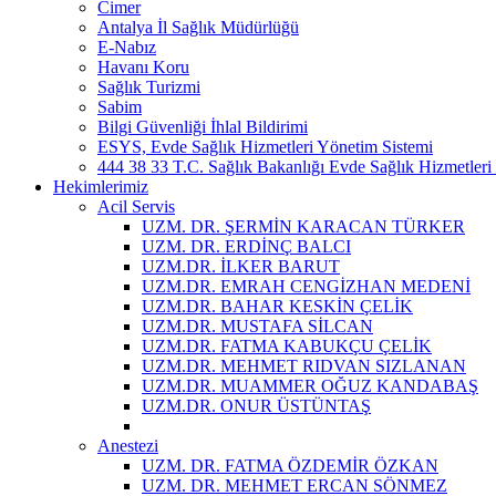
Cimer
Antalya İl Sağlık Müdürlüğü
E-Nabız
Havanı Koru
Sağlık Turizmi
Sabim
Bilgi Güvenliği İhlal Bildirimi
ESYS, Evde Sağlık Hizmetleri Yönetim Sistemi
444 38 33 T.C. Sağlık Bakanlığı Evde Sağlık Hizmetleri 
Hekimlerimiz
Acil Servis
UZM. DR. ŞERMİN KARACAN TÜRKER
UZM. DR. ERDİNÇ BALCI
UZM.DR. İLKER BARUT
UZM.DR. EMRAH CENGİZHAN MEDENİ
UZM.DR. BAHAR KESKİN ÇELİK
UZM.DR. MUSTAFA SİLCAN
UZM.DR. FATMA KABUKÇU ÇELİK
UZM.DR. MEHMET RIDVAN SIZLANAN
UZM.DR. MUAMMER OĞUZ KANDABAŞ
UZM.DR. ONUR ÜSTÜNTAŞ
Anestezi
UZM. DR. FATMA ÖZDEMİR ÖZKAN
UZM. DR. MEHMET ERCAN SÖNMEZ