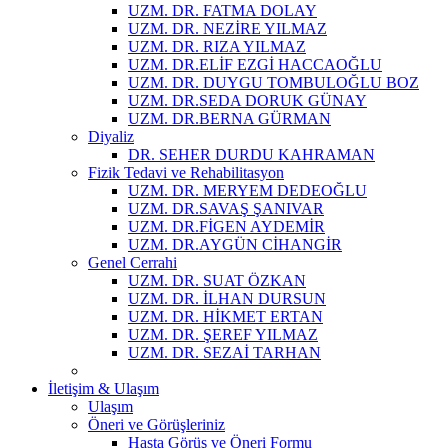
UZM. DR. FATMA DOLAY
UZM. DR. NEZİRE YILMAZ
UZM. DR. RIZA YILMAZ
UZM. DR.ELİF EZGİ HACCAOĞLU
UZM. DR. DUYGU TOMBULOĞLU BOZ
UZM. DR.SEDA DORUK GÜNAY
UZM. DR.BERNA GÜRMAN
Diyaliz
DR. SEHER DURDU KAHRAMAN
Fizik Tedavi ve Rehabilitasyon
UZM. DR. MERYEM DEDEOĞLU
UZM. DR.SAVAŞ ŞANIVAR
UZM. DR.FİGEN AYDEMİR
UZM. DR.AYGÜN CİHANGİR
Genel Cerrahi
UZM. DR. SUAT ÖZKAN
UZM. DR. İLHAN DURSUN
UZM. DR. HİKMET ERTAN
UZM. DR. ŞEREF YILMAZ
UZM. DR. SEZAİ TARHAN
İletişim & Ulaşım
Ulaşım
Öneri ve Görüşleriniz
Hasta Görüş ve Öneri Formu