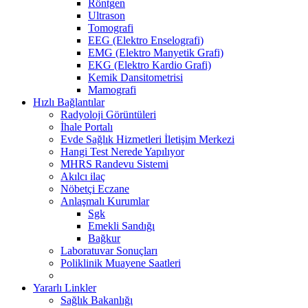
Röntgen
Ultrason
Tomografi
EEG (Elektro Enselografi)
EMG (Elektro Manyetik Grafi)
EKG (Elektro Kardio Grafi)
Kemik Dansitometrisi
Mamografi
Hızlı Bağlantılar
Radyoloji Görüntüleri
İhale Portalı
Evde Sağlık Hizmetleri İletişim Merkezi
Hangi Test Nerede Yapılıyor
MHRS Randevu Sistemi
Akılcı ilaç
Nöbetçi Eczane
Anlaşmalı Kurumlar
Sgk
Emekli Sandığı
Bağkur
Laboratuvar Sonuçları
Poliklinik Muayene Saatleri
Yararlı Linkler
Sağlık Bakanlığı