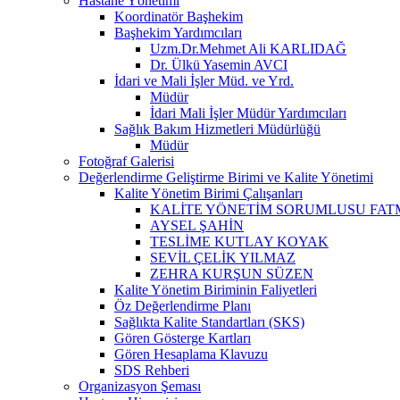
Hastane Yönetimi
Koordinatör Başhekim
Başhekim Yardımcıları
Uzm.Dr.Mehmet Ali KARLIDAĞ
Dr. Ülkü Yasemin AVCI
İdari ve Mali İşler Müd. ve Yrd.
Müdür
İdari Mali İşler Müdür Yardımcıları
Sağlık Bakım Hizmetleri Müdürlüğü
Müdür
Fotoğraf Galerisi
Değerlendirme Geliştirme Birimi ve Kalite Yönetimi
Kalite Yönetim Birimi Çalışanları
KALİTE YÖNETİM SORUMLUSU FA
AYSEL ŞAHİN
TESLİME KUTLAY KOYAK
SEVİL ÇELİK YILMAZ
ZEHRA KURŞUN SÜZEN
Kalite Yönetim Biriminin Faliyetleri
Öz Değerlendirme Planı
Sağlıkta Kalite Standartları (SKS)
Gören Gösterge Kartları
Gören Hesaplama Klavuzu
SDS Rehberi
Organizasyon Şeması