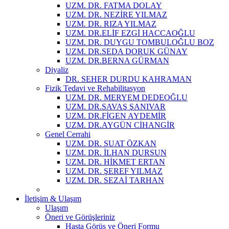
UZM. DR. FATMA DOLAY
UZM. DR. NEZİRE YILMAZ
UZM. DR. RIZA YILMAZ
UZM. DR.ELİF EZGİ HACCAOĞLU
UZM. DR. DUYGU TOMBULOĞLU BOZ
UZM. DR.SEDA DORUK GÜNAY
UZM. DR.BERNA GÜRMAN
Diyaliz
DR. SEHER DURDU KAHRAMAN
Fizik Tedavi ve Rehabilitasyon
UZM. DR. MERYEM DEDEOĞLU
UZM. DR.SAVAŞ ŞANIVAR
UZM. DR.FİGEN AYDEMİR
UZM. DR.AYGÜN CİHANGİR
Genel Cerrahi
UZM. DR. SUAT ÖZKAN
UZM. DR. İLHAN DURSUN
UZM. DR. HİKMET ERTAN
UZM. DR. ŞEREF YILMAZ
UZM. DR. SEZAİ TARHAN
İletişim & Ulaşım
Ulaşım
Öneri ve Görüşleriniz
Hasta Görüş ve Öneri Formu