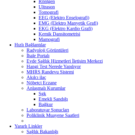
Röntgen
Ultrason
Tomografi
EEG (Elektro Enselografi)
EMG (Elektro Manyetik Grafi)
EKG (Elektro Kardio Grafi)
Kemik Dansitometrisi
Mamografi
Hızlı Bağlantılar
Radyoloji Görüntüleri
İhale Portalı
Evde Sağlık Hizmetleri İletişim Merkezi
Hangi Test Nerede Yapılıyor
MHRS Randevu Sistemi
Akılcı ilaç
Nöbetçi Eczane
Anlaşmalı Kurumlar
Sgk
Emekli Sandığı
Bağkur
Laboratuvar Sonuçları
Poliklinik Muayene Saatleri
Yararlı Linkler
Sağlık Bakanlığı