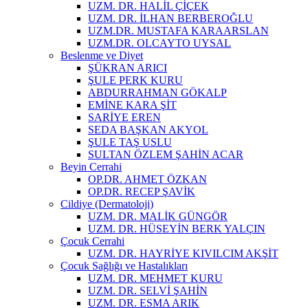
UZM. DR. HALİL ÇİÇEK
UZM. DR. İLHAN BERBEROĞLU
UZM.DR. MUSTAFA KARAARSLAN
UZM.DR. OLCAYTO UYSAL
Beslenme ve Diyet
ŞÜKRAN ARICI
ŞULE PERK KURU
ABDURRAHMAN GÖKALP
EMİNE KARA ŞİT
SARİYE EREN
SEDA BAŞKAN AKYOL
ŞULE TAŞ USLU
SULTAN ÖZLEM ŞAHİN ACAR
Beyin Cerrahi
OP.DR. AHMET ÖZKAN
OP.DR. RECEP ŞAVİK
Cildiye (Dermatoloji)
UZM. DR. MALİK GÜNGÖR
UZM. DR. HÜSEYİN BERK YALÇIN
Çocuk Cerrahi
UZM. DR. HAYRİYE KIVILCIM AKŞİT
Çocuk Sağlığı ve Hastalıkları
UZM. DR. MEHMET KURU
UZM. DR. SELVİ ŞAHİN
UZM. DR. ESMA ARIK