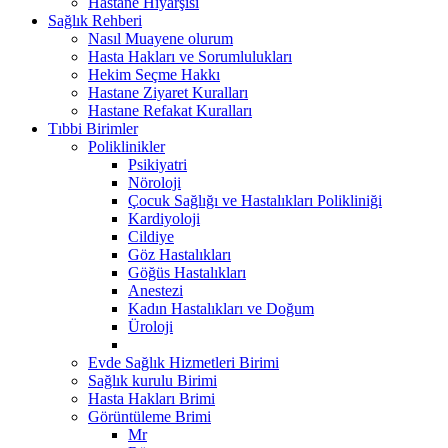
Hastane Hiyarşisi
Sağlık Rehberi
Nasıl Muayene olurum
Hasta Hakları ve Sorumlulukları
Hekim Seçme Hakkı
Hastane Ziyaret Kuralları
Hastane Refakat Kuralları
Tıbbi Birimler
Poliklinikler
Psikiyatri
Nöroloji
Çocuk Sağlığı ve Hastalıkları Polikliniği
Kardiyoloji
Cildiye
Göz Hastalıkları
Göğüs Hastalıkları
Anestezi
Kadın Hastalıkları ve Doğum
Üroloji
Evde Sağlık Hizmetleri Birimi
Sağlık kurulu Birimi
Hasta Hakları Brimi
Görüntüleme Brimi
Mr