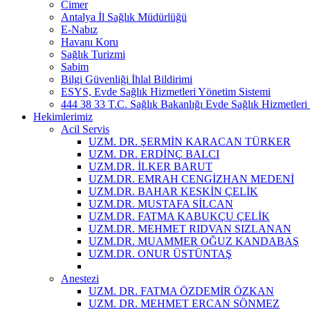
Cimer
Antalya İl Sağlık Müdürlüğü
E-Nabız
Havanı Koru
Sağlık Turizmi
Sabim
Bilgi Güvenliği İhlal Bildirimi
ESYS, Evde Sağlık Hizmetleri Yönetim Sistemi
444 38 33 T.C. Sağlık Bakanlığı Evde Sağlık Hizmetleri 
Hekimlerimiz
Acil Servis
UZM. DR. ŞERMİN KARACAN TÜRKER
UZM. DR. ERDİNÇ BALCI
UZM.DR. İLKER BARUT
UZM.DR. EMRAH CENGİZHAN MEDENİ
UZM.DR. BAHAR KESKİN ÇELİK
UZM.DR. MUSTAFA SİLCAN
UZM.DR. FATMA KABUKÇU ÇELİK
UZM.DR. MEHMET RIDVAN SIZLANAN
UZM.DR. MUAMMER OĞUZ KANDABAŞ
UZM.DR. ONUR ÜSTÜNTAŞ
Anestezi
UZM. DR. FATMA ÖZDEMİR ÖZKAN
UZM. DR. MEHMET ERCAN SÖNMEZ