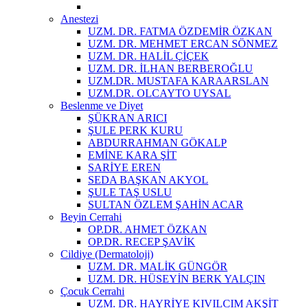
Anestezi
UZM. DR. FATMA ÖZDEMİR ÖZKAN
UZM. DR. MEHMET ERCAN SÖNMEZ
UZM. DR. HALİL ÇİÇEK
UZM. DR. İLHAN BERBEROĞLU
UZM.DR. MUSTAFA KARAARSLAN
UZM.DR. OLCAYTO UYSAL
Beslenme ve Diyet
ŞÜKRAN ARICI
ŞULE PERK KURU
ABDURRAHMAN GÖKALP
EMİNE KARA ŞİT
SARİYE EREN
SEDA BAŞKAN AKYOL
ŞULE TAŞ USLU
SULTAN ÖZLEM ŞAHİN ACAR
Beyin Cerrahi
OP.DR. AHMET ÖZKAN
OP.DR. RECEP ŞAVİK
Cildiye (Dermatoloji)
UZM. DR. MALİK GÜNGÖR
UZM. DR. HÜSEYİN BERK YALÇIN
Çocuk Cerrahi
UZM. DR. HAYRİYE KIVILCIM AKŞİT