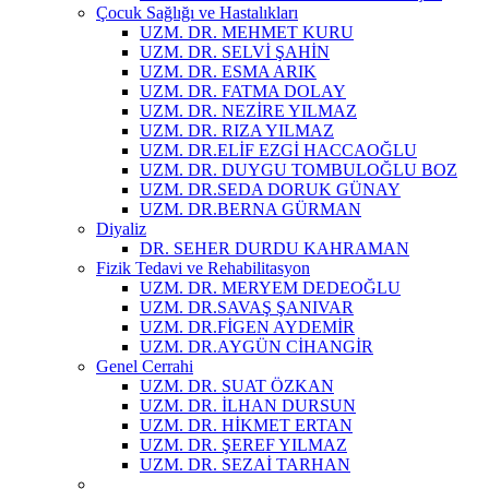
Çocuk Sağlığı ve Hastalıkları
UZM. DR. MEHMET KURU
UZM. DR. SELVİ ŞAHİN
UZM. DR. ESMA ARIK
UZM. DR. FATMA DOLAY
UZM. DR. NEZİRE YILMAZ
UZM. DR. RIZA YILMAZ
UZM. DR.ELİF EZGİ HACCAOĞLU
UZM. DR. DUYGU TOMBULOĞLU BOZ
UZM. DR.SEDA DORUK GÜNAY
UZM. DR.BERNA GÜRMAN
Diyaliz
DR. SEHER DURDU KAHRAMAN
Fizik Tedavi ve Rehabilitasyon
UZM. DR. MERYEM DEDEOĞLU
UZM. DR.SAVAŞ ŞANIVAR
UZM. DR.FİGEN AYDEMİR
UZM. DR.AYGÜN CİHANGİR
Genel Cerrahi
UZM. DR. SUAT ÖZKAN
UZM. DR. İLHAN DURSUN
UZM. DR. HİKMET ERTAN
UZM. DR. ŞEREF YILMAZ
UZM. DR. SEZAİ TARHAN