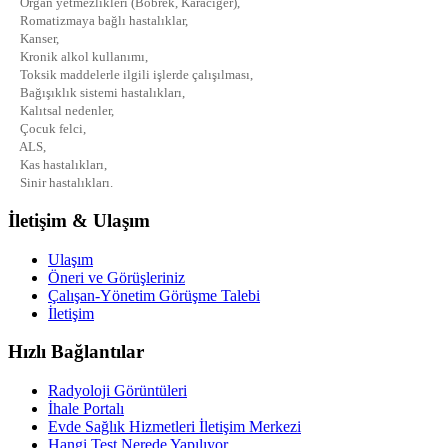
Organ yetmezlikleri (Böbrek, Karaciğer),
Romatizmaya bağlı hastalıklar,
Kanser,
Kronik alkol kullanımı,
Toksik maddelerle ilgili işlerde çalışılması,
Bağışıklık sistemi hastalıkları,
Kalıtsal nedenler,
Çocuk felci,
ALS,
Kas hastalıkları,
Sinir hastalıkları.
İletişim & Ulaşım
Ulaşım
Öneri ve Görüşleriniz
Çalışan-Yönetim Görüşme Talebi
İletişim
Hızlı Bağlantılar
Radyoloji Görüntüleri
İhale Portalı
Evde Sağlık Hizmetleri İletişim Merkezi
Hangi Test Nerede Yapılıyor