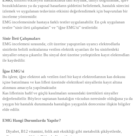
EMG;
sinirleri etkileyen hastalıklarda tanı koymak, tanıyı doğrulamak, işlev
bozukluklarını ya da yapısal hasarların şiddetini belirlemek, hastalık sürecini
izlemek ve uygulanan tedavinin etkisini değerlendirmek için başvurulan bir
inceleme yöntemidir.
EMG incelemesinde hastaya farklı testler uygulanabilir. En çok uygulanan
testler “sinir ileti çalışmaları” ve “iğne EMG’si” testleridir.
Sinir İleti Çalışmaları
EMG incelemesi sırasında; cilt üzerine yapıştırılan uyarıcı elektrodlarla
sinirlerin belirli noktalarına verilen elektrik uyarıları ile bu sinirlerdeki
sinyaller ortaya çıkarılır. Bu sinyal deri üzerine yerleştirilen kayıt elektrodları
ile kaydedilir.
İğne EMG’si
Bu işlem; iğne elektrot adı verilen özel bir kayıt elektrotlarının kas dokusu
içine batırılması ve kas lifleri üzerinde elektriksel sinyallerin kayıt altına
alınması amacıyla yapılmaktadır.
Kas liflerinin hafif ve güçlü kasılmaları sırasındaki ürettikleri sinyaller
değerlendirilir. Böylece saptanan hastalığın vücudun neresinde olduğuna ya da
yaygın bir hastalık durumunda hastalığın yaygınlık derecesine ilişkin bilgiler
elde edilir.
EMG Hangi Durumlarda Yapılır?
Diyabet, B12 vitamini, folik asit eksikliği gibi metabolik şikâyetlerde,