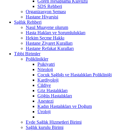
Gören Hesaplama Klavuzu
SDS Rehberi
Organizasyon Şeması
Hastane Hiyarşisi
Sağlık Rehberi
Nasıl Muayene olurum
Hasta Hakları ve Sorumlulukları
Hekim Seçme Hakkı
Hastane Ziyaret Kuralları
Hastane Refakat Kuralları
Tıbbi Birimler
Poliklinikler
Psikiyatri
Nöroloji
Çocuk Sağlığı ve Hastalıkları Polikliniği
Kardiyoloji
Cildiye
Göz Hastalıkları
Göğüs Hastalıkları
Anestezi
Kadın Hastalıkları ve Doğum
Üroloji
Evde Sağlık Hizmetleri Birimi
Sağlık kurulu Birimi