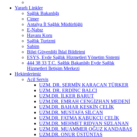
Yararlı Linkler
Sağlık Bakanlığı
Cimer
Antalya İl Sağlık Müdürlüğü
E-Nabız
Havanı Koru
Sağlık Turizmi
Sabim
Bilgi Güvenliği İhlal Bildirimi
ESYS, Evde Sağlık Hizmetleri Yönetim Sistemi
444 38 33 T.C. Sağlık Bakanlığı Evde Sağlık
Hizmetleri İletişim Merkezi
Hekimlerimiz
Acil Servis
UZM. DR. ŞERMİN KARACAN TÜRKER
UZM. DR. ERDİNÇ BALCI
UZM.DR. İLKER BARUT
UZM.DR. EMRAH CENGİZHAN MEDENİ
UZM.DR. BAHAR KESKİN ÇELİK
UZM.DR. MUSTAFA SİLCAN
UZM.DR. FATMA KABUKÇU ÇELİK
UZM.DR. MEHMET RIDVAN SIZLANAN
UZM.DR. MUAMMER OĞUZ KANDABAŞ
UZM.DR. ONUR ÜSTÜNTAŞ