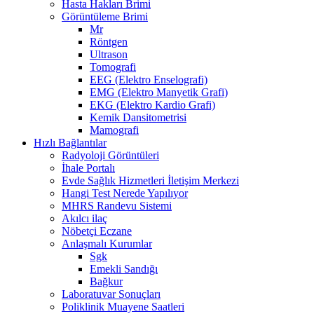
Hasta Hakları Brimi
Görüntüleme Brimi
Mr
Röntgen
Ultrason
Tomografi
EEG (Elektro Enselografi)
EMG (Elektro Manyetik Grafi)
EKG (Elektro Kardio Grafi)
Kemik Dansitometrisi
Mamografi
Hızlı Bağlantılar
Radyoloji Görüntüleri
İhale Portalı
Evde Sağlık Hizmetleri İletişim Merkezi
Hangi Test Nerede Yapılıyor
MHRS Randevu Sistemi
Akılcı ilaç
Nöbetçi Eczane
Anlaşmalı Kurumlar
Sgk
Emekli Sandığı
Bağkur
Laboratuvar Sonuçları
Poliklinik Muayene Saatleri