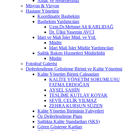
Amaç ve Hedeflerimiz
Misyon & Vizyon
Hastane Yönetimi
Koordinatör Başhekim
Başhekim Yardımcıları
Uzm.Dr.Mehmet Ali KARLIDAĞ
Dr. Ülkü Yasemin AVCI
İdari ve Mali İşler Müd. ve Yrd.
Müdür
İdari Mali İşler Müdür Yardımcıları
Sağlık Bakım Hizmetleri Müdürlüğü
Müdür
Fotoğraf Galerisi
Değerlendirme Geliştirme Birimi ve Kalite Yönetimi
Kalite Yönetim Birimi Çalışanları
KALİTE YÖNETİM SORUMLUSU
FATMA ERDOĞAN
AYSEL ŞAHİN
TESLİME KUTLAY KOYAK
SEVİL ÇELİK YILMAZ
ZEHRA KURŞUN SÜZEN
Kalite Yönetim Biriminin Faliyetleri
Öz Değerlendirme Planı
Sağlıkta Kalite Standartları (SKS)
Gören Gösterge Kartları