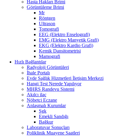
Hasta Hakları Brimi
Görüntüleme Brimi
Mr
Röntgen
Ultrason
Tomografi
EEG (Elektro Enselografi)
EMG (Elektro Manyetik Grafi)
EKG (Elektro Kardio Grafi)
Kemik Dansitometrisi
Mamografi
Hızlı Bağlantılar
Radyoloji Görüntüleri
İhale Portalı
Evde Sağlık Hizmetleri İletişim Merkezi
Hangi Test Nerede Yapılıyor
MHRS Randevu Sistemi
Akılcı ilaç
Nöbetçi Eczane
Anlaşmalı Kurumlar
Sgk
Emekli Sandığı
Bağkur
Laboratuvar Sonuçları
Poliklinik Muayene Saatleri