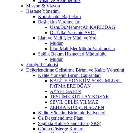
Amaç ve Hedeflerimiz
Misyon & Vizyon
Hastane Yönetimi
Koordinatör Başhekim
Başhekim Yardımcıları
Uzm.Dr.Mehmet Ali KARLIDAĞ
Dr. Ülkü Yasemin AVCI
İdari ve Mali İşler Müd. ve Yrd.
Müdür
İdari Mali İşler Müdür Yardımcıları
Sağlık Bakım Hizmetleri Müdürlüğü
Müdür
Fotoğraf Galerisi
Değerlendirme Geliştirme Birimi ve Kalite Yönetimi
Kalite Yönetim Birimi Çalışanları
KALİTE YÖNETİM SORUMLUSU
FATMA ERDOĞAN
AYSEL ŞAHİN
TESLİME KUTLAY KOYAK
SEVİL ÇELİK YILMAZ
ZEHRA KURŞUN SÜZEN
Kalite Yönetim Biriminin Faliyetleri
Öz Değerlendirme Planı
Sağlıkta Kalite Standartları (SKS)
Gören Gösterge Kartları