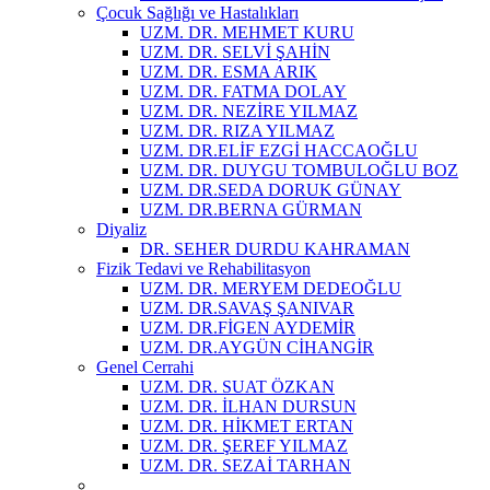
Çocuk Sağlığı ve Hastalıkları
UZM. DR. MEHMET KURU
UZM. DR. SELVİ ŞAHİN
UZM. DR. ESMA ARIK
UZM. DR. FATMA DOLAY
UZM. DR. NEZİRE YILMAZ
UZM. DR. RIZA YILMAZ
UZM. DR.ELİF EZGİ HACCAOĞLU
UZM. DR. DUYGU TOMBULOĞLU BOZ
UZM. DR.SEDA DORUK GÜNAY
UZM. DR.BERNA GÜRMAN
Diyaliz
DR. SEHER DURDU KAHRAMAN
Fizik Tedavi ve Rehabilitasyon
UZM. DR. MERYEM DEDEOĞLU
UZM. DR.SAVAŞ ŞANIVAR
UZM. DR.FİGEN AYDEMİR
UZM. DR.AYGÜN CİHANGİR
Genel Cerrahi
UZM. DR. SUAT ÖZKAN
UZM. DR. İLHAN DURSUN
UZM. DR. HİKMET ERTAN
UZM. DR. ŞEREF YILMAZ
UZM. DR. SEZAİ TARHAN