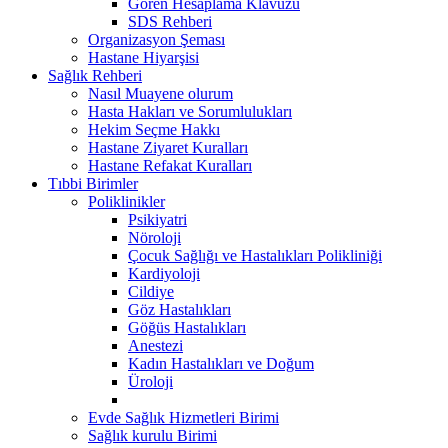
Gören Hesaplama Klavuzu
SDS Rehberi
Organizasyon Şeması
Hastane Hiyarşisi
Sağlık Rehberi
Nasıl Muayene olurum
Hasta Hakları ve Sorumlulukları
Hekim Seçme Hakkı
Hastane Ziyaret Kuralları
Hastane Refakat Kuralları
Tıbbi Birimler
Poliklinikler
Psikiyatri
Nöroloji
Çocuk Sağlığı ve Hastalıkları Polikliniği
Kardiyoloji
Cildiye
Göz Hastalıkları
Göğüs Hastalıkları
Anestezi
Kadın Hastalıkları ve Doğum
Üroloji
Evde Sağlık Hizmetleri Birimi
Sağlık kurulu Birimi