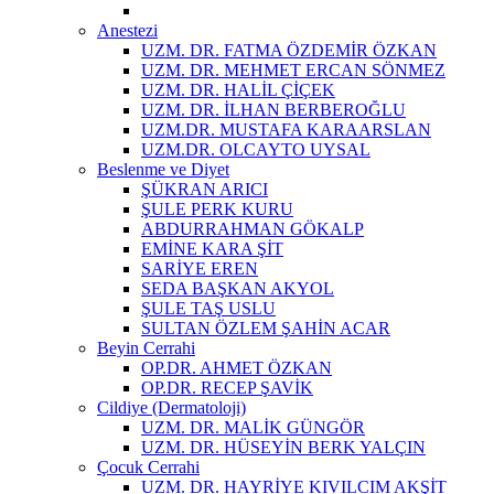
Anestezi
UZM. DR. FATMA ÖZDEMİR ÖZKAN
UZM. DR. MEHMET ERCAN SÖNMEZ
UZM. DR. HALİL ÇİÇEK
UZM. DR. İLHAN BERBEROĞLU
UZM.DR. MUSTAFA KARAARSLAN
UZM.DR. OLCAYTO UYSAL
Beslenme ve Diyet
ŞÜKRAN ARICI
ŞULE PERK KURU
ABDURRAHMAN GÖKALP
EMİNE KARA ŞİT
SARİYE EREN
SEDA BAŞKAN AKYOL
ŞULE TAŞ USLU
SULTAN ÖZLEM ŞAHİN ACAR
Beyin Cerrahi
OP.DR. AHMET ÖZKAN
OP.DR. RECEP ŞAVİK
Cildiye (Dermatoloji)
UZM. DR. MALİK GÜNGÖR
UZM. DR. HÜSEYİN BERK YALÇIN
Çocuk Cerrahi
UZM. DR. HAYRİYE KIVILCIM AKŞİT