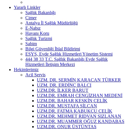
Yararlı Linkler
Sağlık Bakanlığı
Cimer
Antalya İl Sağlık Müdürlüğü
E-Nabız
Havanı Koru
Sağlık Turizmi
Sabim
Bilgi Güvenliği İhlal Bildirimi
ESYS, Evde Sağlık Hizmetleri Yönetim Sistemi
444 38 33 T.C. Sağlık Bakanlığı Evde Sağlık
Hizmetleri İletişim Merkezi
Hekimlerimiz
Acil Servis
UZM. DR. ŞERMİN KARACAN TÜRKER
UZM. DR. ERDİNÇ BALCI
UZM.DR. İLKER BARUT
UZM.DR. EMRAH CENGİZHAN MEDENİ
UZM.DR. BAHAR KESKİN ÇELİK
UZM.DR. MUSTAFA SİLCAN
UZM.DR. FATMA KABUKÇU ÇELİK
UZM.DR. MEHMET RIDVAN SIZLANAN
UZM.DR. MUAMMER OĞUZ KANDABAŞ
UZM.DR. ONUR ÜSTÜNTAŞ