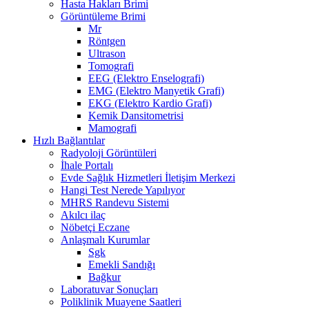
Hasta Hakları Brimi
Görüntüleme Brimi
Mr
Röntgen
Ultrason
Tomografi
EEG (Elektro Enselografi)
EMG (Elektro Manyetik Grafi)
EKG (Elektro Kardio Grafi)
Kemik Dansitometrisi
Mamografi
Hızlı Bağlantılar
Radyoloji Görüntüleri
İhale Portalı
Evde Sağlık Hizmetleri İletişim Merkezi
Hangi Test Nerede Yapılıyor
MHRS Randevu Sistemi
Akılcı ilaç
Nöbetçi Eczane
Anlaşmalı Kurumlar
Sgk
Emekli Sandığı
Bağkur
Laboratuvar Sonuçları
Poliklinik Muayene Saatleri