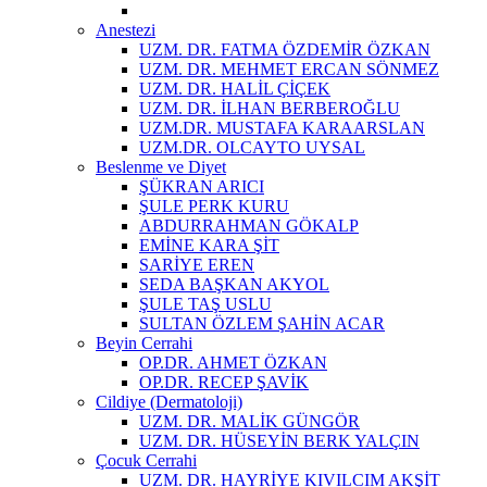
Anestezi
UZM. DR. FATMA ÖZDEMİR ÖZKAN
UZM. DR. MEHMET ERCAN SÖNMEZ
UZM. DR. HALİL ÇİÇEK
UZM. DR. İLHAN BERBEROĞLU
UZM.DR. MUSTAFA KARAARSLAN
UZM.DR. OLCAYTO UYSAL
Beslenme ve Diyet
ŞÜKRAN ARICI
ŞULE PERK KURU
ABDURRAHMAN GÖKALP
EMİNE KARA ŞİT
SARİYE EREN
SEDA BAŞKAN AKYOL
ŞULE TAŞ USLU
SULTAN ÖZLEM ŞAHİN ACAR
Beyin Cerrahi
OP.DR. AHMET ÖZKAN
OP.DR. RECEP ŞAVİK
Cildiye (Dermatoloji)
UZM. DR. MALİK GÜNGÖR
UZM. DR. HÜSEYİN BERK YALÇIN
Çocuk Cerrahi
UZM. DR. HAYRİYE KIVILCIM AKŞİT