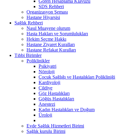
Gören Hesaplama Klavuzu
SDS Rehberi
Organizasyon Şeması
Hastane Hiyarşisi
Sağlık Rehberi
Nasıl Muayene olurum
Hasta Hakları ve Sorumlulukları
Hekim Seçme Hakkı
Hastane Ziyaret Kuralları
Hastane Refakat Kuralları
Tıbbi Birimler
Poliklinikler
Psikiyatri
Nöroloji
Çocuk Sağlığı ve Hastalıkları Polikliniği
Kardiyoloji
Cildiye
Göz Hastalıkları
Göğüs Hastalıkları
Anestezi
Kadın Hastalıkları ve Doğum
Üroloji
Evde Sağlık Hizmetleri Birimi
Sağlık kurulu Birimi