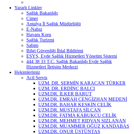
Yararlı Linkler
Sağlık Bakanlığı
Cimer
Antalya İl Sağlık Müdürlüğü
E-Nabız
Havanı Koru
Sağlık Turizmi
Sabim
Bilgi Güvenliği İhlal Bildirimi
ESYS, Evde Sağlık Hizmetleri Yönetim Sistemi
444 38 33 T.C. Sağlık Bakanlığı Evde Sağlık
Hizmetleri İletişim Merkezi
Hekimlerimiz
Acil Servis
UZM. DR. ŞERMİN KARACAN TÜRKER
UZM. DR. ERDİNÇ BALCI
UZM.DR. İLKER BARUT
UZM.DR. EMRAH CENGİZHAN MEDENİ
UZM.DR. BAHAR KESKİN ÇELİK
UZM.DR. MUSTAFA SİLCAN
UZM.DR. FATMA KABUKÇU ÇELİK
UZM.DR. MEHMET RIDVAN SIZLANAN
UZM.DR. MUAMMER OĞUZ KANDABAŞ
UZM.DR. ONUR ÜSTÜNTAŞ