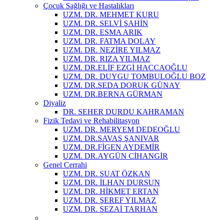
Çocuk Sağlığı ve Hastalıkları
UZM. DR. MEHMET KURU
UZM. DR. SELVİ ŞAHİN
UZM. DR. ESMA ARIK
UZM. DR. FATMA DOLAY
UZM. DR. NEZİRE YILMAZ
UZM. DR. RIZA YILMAZ
UZM. DR.ELİF EZGİ HACCAOĞLU
UZM. DR. DUYGU TOMBULOĞLU BOZ
UZM. DR.SEDA DORUK GÜNAY
UZM. DR.BERNA GÜRMAN
Diyaliz
DR. SEHER DURDU KAHRAMAN
Fizik Tedavi ve Rehabilitasyon
UZM. DR. MERYEM DEDEOĞLU
UZM. DR.SAVAŞ ŞANIVAR
UZM. DR.FİGEN AYDEMİR
UZM. DR.AYGÜN CİHANGİR
Genel Cerrahi
UZM. DR. SUAT ÖZKAN
UZM. DR. İLHAN DURSUN
UZM. DR. HİKMET ERTAN
UZM. DR. ŞEREF YILMAZ
UZM. DR. SEZAİ TARHAN