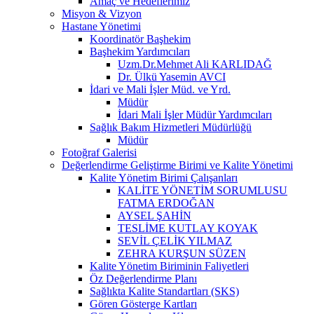
Amaç ve Hedeflerimiz
Misyon & Vizyon
Hastane Yönetimi
Koordinatör Başhekim
Başhekim Yardımcıları
Uzm.Dr.Mehmet Ali KARLIDAĞ
Dr. Ülkü Yasemin AVCI
İdari ve Mali İşler Müd. ve Yrd.
Müdür
İdari Mali İşler Müdür Yardımcıları
Sağlık Bakım Hizmetleri Müdürlüğü
Müdür
Fotoğraf Galerisi
Değerlendirme Geliştirme Birimi ve Kalite Yönetimi
Kalite Yönetim Birimi Çalışanları
KALİTE YÖNETİM SORUMLUSU
FATMA ERDOĞAN
AYSEL ŞAHİN
TESLİME KUTLAY KOYAK
SEVİL ÇELİK YILMAZ
ZEHRA KURŞUN SÜZEN
Kalite Yönetim Biriminin Faliyetleri
Öz Değerlendirme Planı
Sağlıkta Kalite Standartları (SKS)
Gören Gösterge Kartları